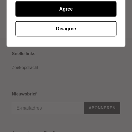
Agree
DELEN
TWITTEREN
DELEN
TWITTER
OP
OP
FACEBOOK
TWITTER
Disagree
Snelle links
Zoekopdracht
Nieuwsbrief
ABONNEREN