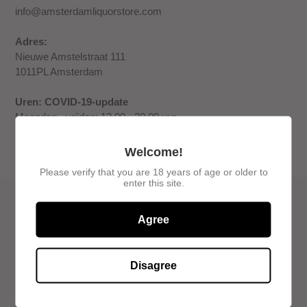
info@amsterdamliquorstore.com
Adres:
Nieuwe Amstelstraat 111
1011PL Amsterdam
Uren: COVID-19-update
Maandag - vrijdag: 12.00 - 20.00 uur
Zaterdag - zondag 13.00 - 20.00 uur
Welcome!
Please verify that you are 18 years of age or older to
enter this site.
Snelle links
Agree
Zoekopdracht
Disagree