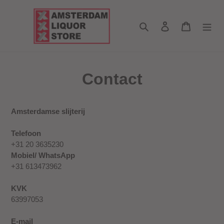
Meteen
naar
Zoeken
Aanmelden
Winkelwa
de
content
Contact
Amsterdamse slijterij
Telefoon
+31 20 3635230
Mobiel/
WhatsApp
+31 613473962
KVK
63997053
E-mail