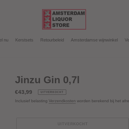
el nu
Kerstsets
Retourbeleid
Amsterdamse wijnwinkel
Ve
Jinzu Gin 0,7l
Normale
€43,99
UITVERKOCHT
prijs
Inclusief belasting
Verzendkosten
worden berekend bij het afr
UITVERKOCHT