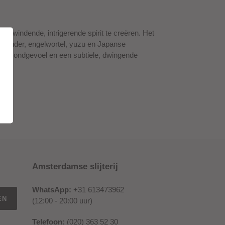
​opwindende, intrigerende spirit te creëren. Het
riander, engelwortel, yuzu en Japanse
ige mondgevoel en een subtiele, dwingende
Amsterdamse slijterij
WhatsApp:
+31 613473962
EN
(12:00 - 20:00 uur)
Telefoon:
(020) 363 52 30