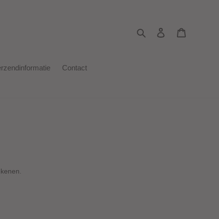
Zoeken
Aanmelden
Winkelwa
rzendinformatie
Contact
ekenen.