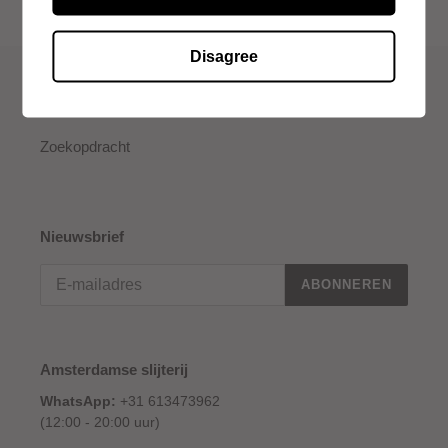
Disagree
Snelle links
Zoekopdracht
Nieuwsbrief
ABONNEREN
Amsterdamse slijterij
WhatsApp:
+31 613473962
(12:00 - 20:00 uur)