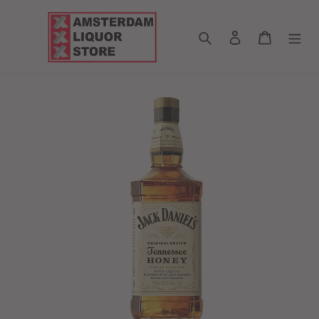
Meteen
naar
Zoeken
Aanmelden
Winkelwa
de
content