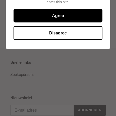
enter this site.
koudere maanden. Verhoog uw winternachten met Dalwhinnie
Winter Gold.
Agree
DELEN
TWITTEREN
DELEN
TWITTER
OP
OP
Disagree
FACEBOOK
TWITTER
Snelle links
Zoekopdracht
Nieuwsbrief
ABONNEREN