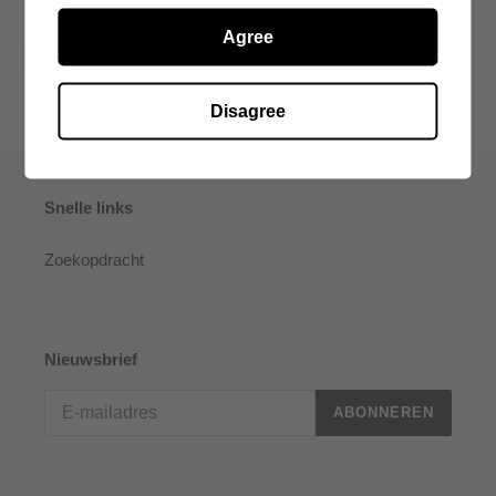
Agree
DELEN
TWITTEREN
DELEN
TWITTER
OP
OP
FACEBOOK
TWITTER
Disagree
Snelle links
Zoekopdracht
Nieuwsbrief
ABONNEREN