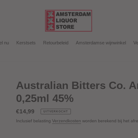
el nu
Kerstsets
Retourbeleid
Amsterdamse wijnwinkel
Ve
Australian Bitters Co. 
0,25ml 45%
Normale
€14,99
UITVERKOCHT
prijs
Inclusief belasting
Verzendkosten
worden berekend bij het afr