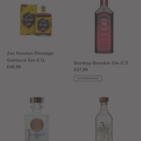
Honden
Bramble
Pinotage
Gin
Gekleurd
0,7l
Gin
0.7L
Zes Honden Pinotage
Gekleurd Gin 0.7L
Bombay Bramble Gin 0,7l
Normale
€46,99
Normale
€27,99
prijs
prijs
UITVERKOCHT
Le
Jinzu
Tribute
Gin
Gin
0,7l
0,7l