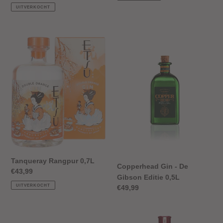
prijs
UITVERKOCHT
Tanqueray
Copperhead
Rangpur
Gin
0,7L
-
De
Gibson
Editie
0,5L
Tanqueray Rangpur 0,7L
Copperhead Gin - De
Normale
€43,99
Gibson Editie 0,5L
prijs
UITVERKOCHT
Normale
€49,99
prijs
Zes
Bombay