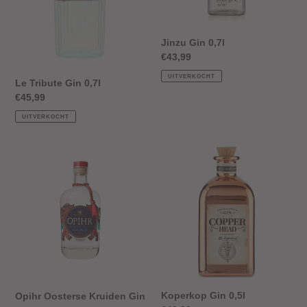
Jinzu Gin 0,7l
Normale
€43,99
prijs
UITVERKOCHT
Le Tribute Gin 0,7l
Normale
€45,99
prijs
UITVERKOCHT
Opihr
Koperkop
Oosterse
Gin
Kruiden
0,5l
Gin
0.7l
Koperkop Gin 0,5l
Opihr Oosterse Kruiden Gin