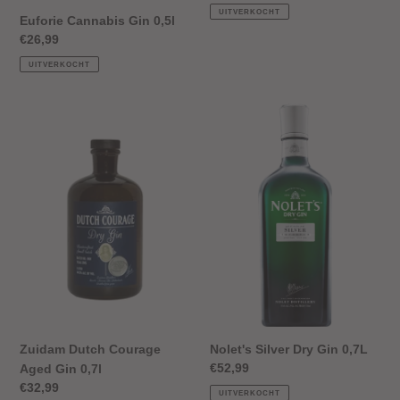
prijs
UITVERKOCHT
Euforie Cannabis Gin 0,5l
Normale
€26,99
prijs
UITVERKOCHT
Zuidam
Nolet's
Dutch
Silver
Courage
Dry
Aged
Gin
Gin
0,7L
0,7l
Nolet's Silver Dry Gin 0,7L
Zuidam Dutch Courage
Normale
€52,99
Aged Gin 0,7l
prijs
Normale
€32,99
UITVERKOCHT