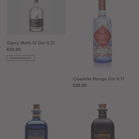
Moth
Rouge
IV
Gin
Gin
0.7l
0,7l
Gipsy Moth IV Gin 0,7l
Normale
€59,99
prijs
UITVERKOCHT
Citadelle Rouge Gin 0.7l
Normale
€39,99
prijs
Copperhead
Copperhead
Scarfes
Black
Gin
Gin
0.5L
0.5l