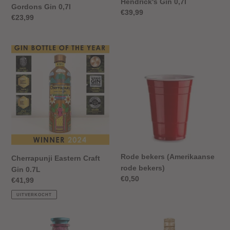
Hendrick's Gin 0,7l
Gordons Gin 0,7l
Normale
€39,99
Normale
€23,99
prijs
prijs
Cherrapunji
Rode
Eastern
bekers
Craft
(Amerikaanse
Gin
rode
0.7L
bekers)
Rode bekers (Amerikaanse
Cherrapunji Eastern Craft
rode bekers)
Gin 0.7L
Normale
€0,50
Normale
€41,99
prijs
prijs
UITVERKOCHT
Ukiyo
Citadelle