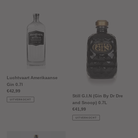
Luchtvaart
Still
Amerikaanse
G.I.N
Gin
(Gin
0.7l
By
Dr
Dre
and
Snoop)
0.7L
Luchtvaart Amerikaanse
Gin 0.7l
Normale
€42,99
Still G.I.N (Gin By Dr Dre
prijs
UITVERKOCHT
and Snoop) 0.7L
Normale
€41,99
prijs
UITVERKOCHT
Gipsy
Citadelle