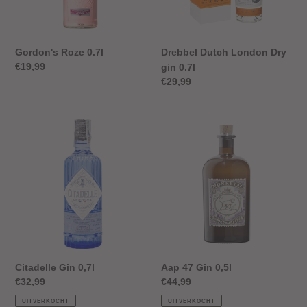
Gordon's Roze 0.7l
Drebbel Dutch London Dry
Normale
€19,99
gin 0.7l
prijs
Normale
€29,99
prijs
Citadelle
Aap
Gin
47
0,7l
Gin
0,5l
Citadelle Gin 0,7l
Aap 47 Gin 0,5l
Normale
€32,99
Normale
€44,99
prijs
prijs
UITVERKOCHT
UITVERKOCHT