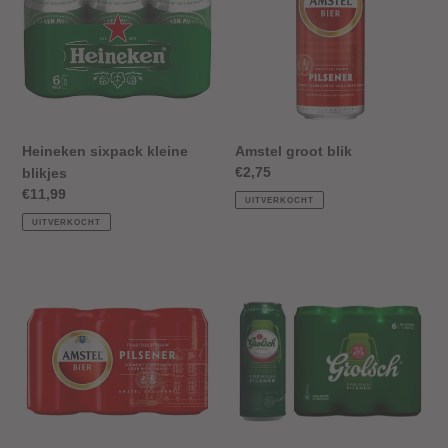
e
blikjes
:
Heineken sixpack kleine
Amstel groot blik
Normale
€2,75
blikjes
prijs
Normale
€11,99
UITVERKOCHT
prijs
UITVERKOCHT
Amstel
Grolsch
6pack
6pack
blikjes
blik
klein
groot