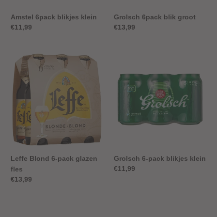
Amstel 6pack blikjes klein
Grolsch 6pack blik groot
Normale
€11,99
Normale
€13,99
prijs
prijs
Leffe
Grolsch
Blond
6-
6-
pack
pack
blikjes
glazen
klein
fles
Leffe Blond 6-pack glazen
Grolsch 6-pack blikjes klein
Normale
€11,99
fles
prijs
Normale
€13,99
prijs
Rode
Origineel