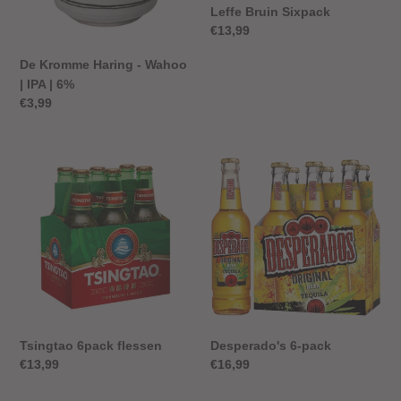
Leffe Bruin Sixpack
Normale
€13,99
prijs
De Kromme Haring - Wahoo
| IPA | 6%
Normale
€3,99
prijs
Tsingtao
Desperado's
6pack
6-
flessen
pack
Tsingtao 6pack flessen
Desperado's 6-pack
Normale
€13,99
Normale
€16,99
prijs
prijs