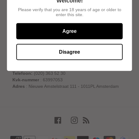
Welcome!
Nieuwsbrief
Please verify that you are 18 years of age or older to
enter this site.
ABONNEREN
Agree
Amsterdamse slijterij
Disagree
WhatsApp:
+31 613473962
(12:00 - 20:00 uur)
Telefoon:
(020) 363 52 30
Kvk-nummer
: 63997053
Adres
: Nieuwe Amstelstraat 111 - 1011PL Amsterdam
Facebook
Instagram
RSS
Betaalmethoden